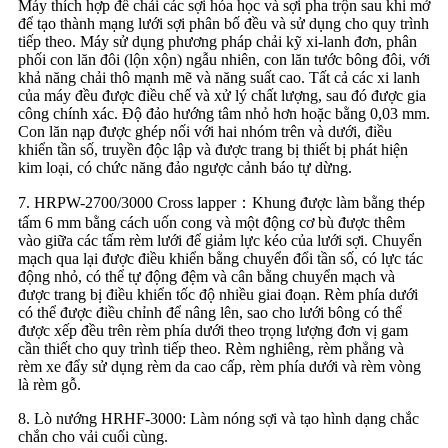
Máy thích hợp để chải các sợi hóa học và sợi pha trộn sau khi mở
để tạo thành mạng lưới sợi phân bố đều và sử dụng cho quy trình
tiếp theo. Máy sử dụng phương pháp chải kỹ xi-lanh đơn, phân
phối con lăn đôi (lộn xộn) ngẫu nhiên, con lăn tước bông đôi, với
khả năng chải thô mạnh mẽ và năng suất cao. Tất cả các xi lanh
của máy đều được điều chế và xử lý chất lượng, sau đó được gia
công chính xác. Độ đảo hướng tâm nhỏ hơn hoặc bằng 0,03 mm.
Con lăn nạp được ghép nối với hai nhóm trên và dưới, điều
khiển tần số, truyền độc lập và được trang bị thiết bị phát hiện
kim loại, có chức năng đảo ngược cảnh báo tự dừng.
7. HRPW-2700/3000 Cross lapper：Khung được làm bằng thép
tấm 6 mm bằng cách uốn cong và một động cơ bù được thêm
vào giữa các tấm rèm lưới để giảm lực kéo của lưới sợi. Chuyển
mạch qua lại được điều khiển bằng chuyển đổi tần số, có lực tác
động nhỏ, có thể tự động đệm và cân bằng chuyển mạch và
được trang bị điều khiển tốc độ nhiều giai đoạn. Rèm phía dưới
có thể được điều chỉnh để nâng lên, sao cho lưới bông có thể
được xếp đều trên rèm phía dưới theo trọng lượng đơn vị gam
cần thiết cho quy trình tiếp theo. Rèm nghiêng, rèm phẳng và
rèm xe đẩy sử dụng rèm da cao cấp, rèm phía dưới và rèm vòng
là rèm gỗ.
8. Lò nướng HRHF-3000: Làm nóng sợi và tạo hình dạng chắc
chắn cho vải cuối cùng.