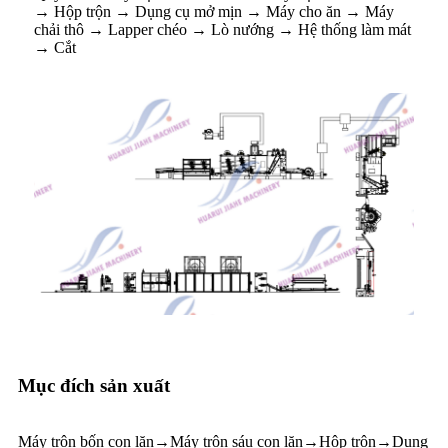
→ Hộp trộn → Dụng cụ mở mịn → Máy cho ăn → Máy
chải thô → Lapper chéo → Lò nướng → Hệ thống làm mát
→ Cắt
Mục đích sản xuất
Máy trộn bốn con lăn→Máy trộn sáu con lăn→Hộp trộn→Dụng