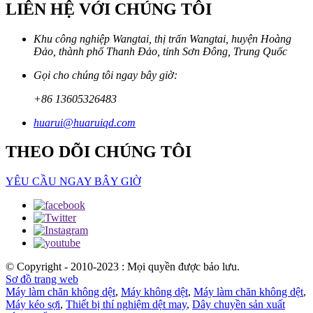
LIÊN HỆ VỚI CHÚNG TÔI
Khu công nghiệp Wangtai, thị trấn Wangtai, huyện Hoàng
Đảo, thành phố Thanh Đảo, tỉnh Sơn Đông, Trung Quốc
Gọi cho chúng tôi ngay bây giờ:
+86 13605326483
huarui@huaruiqd.com
THEO DÕI CHÚNG TÔI
YÊU CẦU NGAY BÂY GIỜ
© Copyright - 2010-2023 : Mọi quyền được bảo lưu.
Sơ đồ trang web
Máy làm chăn không dệt
,
Máy không dệt
,
Máy làm chăn không dệt
,
Máy kéo sợi
,
Thiết bị thí nghiệm dệt may
,
Dây chuyền sản xuất