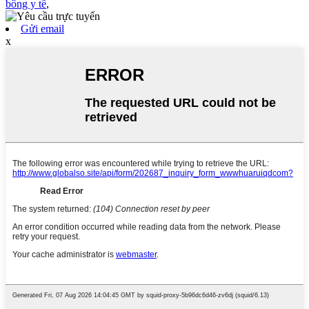
bông y tế
,
Gửi email
x