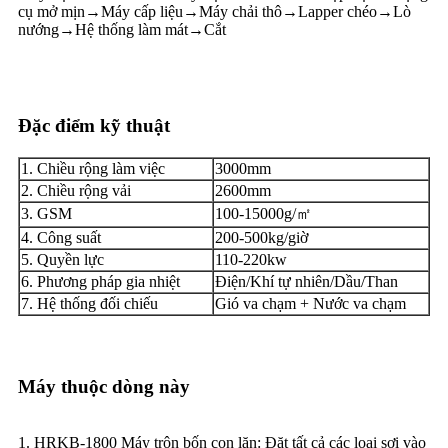
cụ mở mịn→Máy cấp liệu→Máy chải thô→Lapper chéo→Lò
nướng→Hệ thống làm mát→Cắt
Đặc điểm kỹ thuật
1. Chiều rộng làm việc
3000mm
2. Chiều rộng vải
2600mm
3. GSM
100-15000g/㎡
4. Công suất
200-500kg/giờ
5. Quyền lực
110-220kw
6. Phương pháp gia nhiệt
Điện/Khí tự nhiên/Dầu/Than
7. Hệ thống đối chiếu
Gió va chạm + Nước va chạm
Máy thuộc dòng này
1. HRKB-1800 Máy trộn bốn con lăn: Đặt tất cả các loại sợi vào