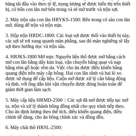
băng tải đầu vào theo tỷ lệ, trọng lượng sẽ được hiển thị trên thiết
bị, có bốn con lăn mở bên trong và sẽ mở trước và trộn sợi.
2. Máy trộn sáu con lăn HRYKS-1500: Bên trong có sáu con lăn
mở, dùng để trộn và trộn mịn.
3. Hộp trộn HRDC-1800: Các loại sợi được thổi vào thiết bị này,
các sợi sẽ rơi xung quanh màn phẳng, sau đó màn nghiêng sẽ lấy
sợi theo hướng dọc và trộn sâu.
4. HRJKS-1800 Mở mịn: Nguyên liệu thô được mở bằng cách
mở con lăn bằng dây kim loại, vận chuyển bằng quạt và nạp
bằng rèm gỗ hoặc rèm da. Việc cho ăn được điều khiển bằng
quang điện trên máy cấp bông. Hai con lăn rãnh và hai lò xo
được sử dụng để cấp liệu. Cuộn mở được xử lý cân bằng động
và tĩnh, với ống dẫn khí vận chuyển được đóng hoàn toàn để
giảm thời gian làm sạch
5. Máy cấp liệu HRMD-2500：Các sợi đã mở được tiếp tục mở
ra, trộn và xử lý thành bông đồng nhất cho quy trình tiếp theo.
Cho ăn định lượng theo thể tích, điều khiển quang điện, điều
chỉnh dễ dàng, cho ăn bông chính xác và đồng đều.
6. Máy chải thô HRSL-2500: