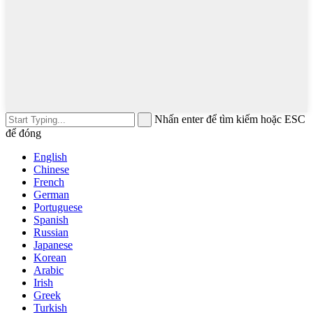
Nhấn enter để tìm kiếm hoặc ESC
để đóng
English
Chinese
French
German
Portuguese
Spanish
Russian
Japanese
Korean
Arabic
Irish
Greek
Turkish