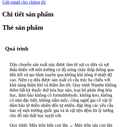
Gửi email cho chúng tôi
Chi tiết sản phẩm
Thẻ sản phẩm
Quá trình
Dây chuyền sản xuất này được làm từ sợi cọ dừa và sợi
thân thiện với môi trường có độ nóng chảy thấp thông qua
liên kết và tạo hình xuyên qua không khí nóng ở nhiệt độ
cao. Nệm cọ dừa được sản xuất có cấu trúc ba chiều với
khả năng thấm khí và thấm ẩm tốt. Quy trình Nianhe không
thêm bất kỳ thuốc thử hóa học nào, loại bỏ phản ứng hóa
học, đảm bảo không có formaldehyde, không keo, không
có mùi đặc biệt, không nấm mốc, công nghệ gia cố vật lý
đảm bảo từ thiên nhiên đến tự nhiên, đáp ứng các yêu cầu
bảo vệ môi trường quốc gia và là vật liệu đệm lõi lý tưởng
cho đồ nội thất bọc tuyệt vời.
Quy trình: Máy trộn bốn con lăn → Máy trộn sáu con lăn